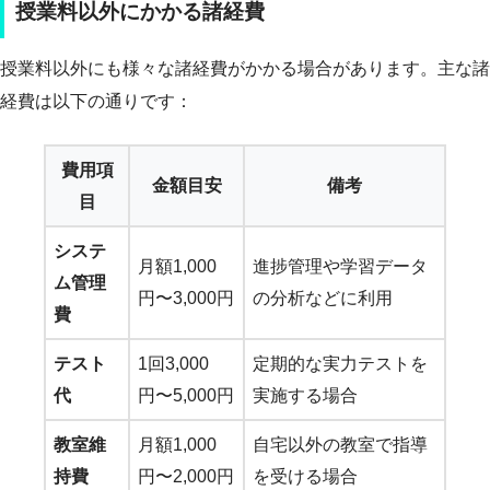
授業料以外にかかる諸経費
授業料以外にも様々な諸経費がかかる場合があります。主な諸
経費は以下の通りです：
費用項
金額目安
備考
目
システ
月額1,000
進捗管理や学習データ
ム管理
円〜3,000円
の分析などに利用
費
テスト
1回3,000
定期的な実力テストを
代
円〜5,000円
実施する場合
教室維
月額1,000
自宅以外の教室で指導
持費
円〜2,000円
を受ける場合