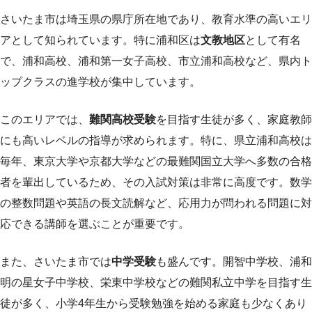
さいたま市は埼玉県の県庁所在地であり、教育水準の高いエリ
アとして知られています。特に浦和区は
文教地区
として有名
で、浦和高校、浦和第一女子高校、市立浦和高校など、県内ト
ップクラスの進学校が集中しています。
このエリアでは、
難関高校受験
を目指す生徒が多く、家庭教師
にも高いレベルの指導が求められます。特に、県立浦和高校は
毎年、東京大学や京都大学などの最難関国立大学へ多数の合格
者を輩出しているため、その入試対策は非常に高度です。数学
の整数問題や英語の長文読解など、応用力が問われる問題に対
応できる講師を選ぶことが重要です。
また、さいたま市では
中学受験
も盛んです。開智中学校、浦和
明の星女子中学校、栄東中学校などの難関私立中学を目指す生
徒が多く、小学4年生から受験勉強を始める家庭も少なくあり