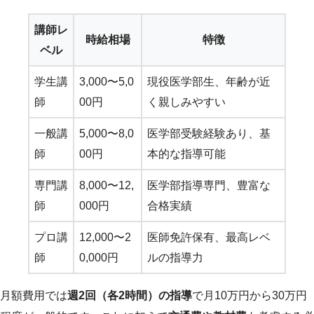
講師レ
時給相場
特徴
ベル
学生講
3,000〜5,0
現役医学部生、年齢が近
師
00円
く親しみやすい
一般講
5,000〜8,0
医学部受験経験あり、基
師
00円
本的な指導可能
専門講
8,000〜12,
医学部指導専門、豊富な
師
000円
合格実績
プロ講
12,000〜2
医師免許保有、最高レベ
師
0,000円
ルの指導力
月額費用では
週2回（各2時間）の指導
で月10万円から30万円