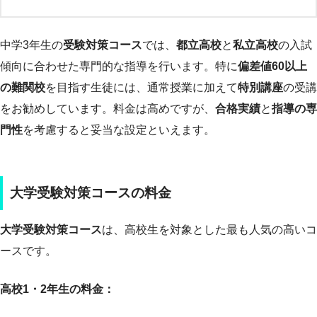
中学3年生の
受験対策コース
では、
都立高校
と
私立高校
の入試
傾向に合わせた専門的な指導を行います。特に
偏差値60以上
の難関校
を目指す生徒には、通常授業に加えて
特別講座
の受講
をお勧めしています。料金は高めですが、
合格実績
と
指導の専
門性
を考慮すると妥当な設定といえます。
大学受験対策コースの料金
大学受験対策コース
は、高校生を対象とした最も人気の高いコ
ースです。
高校1・2年生の料金：