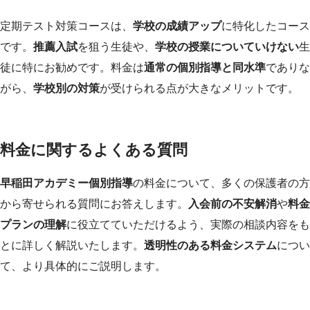
定期テスト対策コースは、
学校の成績アップ
に特化したコース
です。
推薦入試
を狙う生徒や、
学校の授業についていけない
生
徒に特にお勧めです。料金は
通常の個別指導と同水準
でありな
がら、
学校別の対策
が受けられる点が大きなメリットです。
料金に関するよくある質問
早稲田アカデミー個別指導
の料金について、多くの保護者の方
から寄せられる質問にお答えします。
入会前の不安解消
や
料金
プランの理解
に役立てていただけるよう、実際の相談内容をも
とに詳しく解説いたします。
透明性のある料金システム
につい
て、より具体的にご説明します。