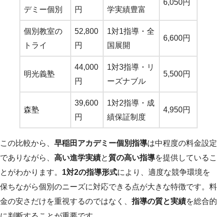
6,050円
デミー個別
円
学実績豊富
個別教室の
52,800
1対1指導・全
6,600円
トライ
円
国展開
44,000
1対3指導・リ
明光義塾
5,500円
円
ーズナブル
39,600
1対2指導・成
森塾
4,950円
円
績保証制度
この比較から、
早稲田アカデミー個別指導
は中程度の料金設定
でありながら、
高い進学実績
と
質の高い指導
を提供しているこ
とがわかります。
1対2の指導形式
により、適度な競争環境を
保ちながら個別のニーズに対応できる点が大きな特徴です。料
金の安さだけを重視するのではなく、
指導の質と実績
を総合的
に判断することが重要です。