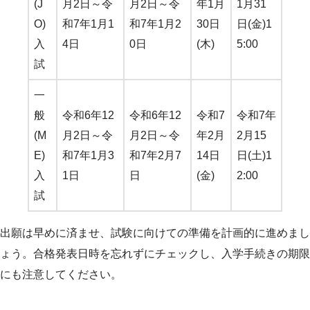
(J
月2日～令
月2日～令
年1月
1月31
O)
和7年1月1
和7年1月2
30日
日(金)1
入
4日
0日
(木)
5:00
試
一
般
令和6年12
令和6年12
令和7
令和7年
(M
月2日～令
月2日～令
年2月
2月15
E)
和7年1月3
和7年2月7
14日
日(土)1
入
1日
日
(金)
2:00
試
出願は早めに済ませ、試験に向けての準備を計画的に進めまし
ょう。合格発表日時を忘れずにチェックし、入学手続きの期限
にも注意してください。