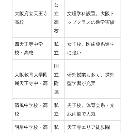
公
大阪府立天王寺
立
文理学科設置。大阪ト
高校
高
ップクラスの進学実績
校
四天王寺中学
私
女子校。医歯薬系進学
校・高校
立
に強い
国
大阪教育大学附
立
研究授業も多く、探究
属天王寺中・高
附
型学習が充実
属
清風中学校・高
私
男子校。体育会系・文
校
立
武両道で人気
明星中学校・高
私
天王寺エリア徒歩圏