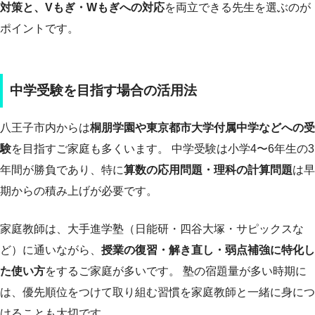
対策と、Vもぎ・Wもぎへの対応
を両立できる先生を選ぶのが
ポイントです。
中学受験を目指す場合の活用法
八王子市内からは
桐朋学園や東京都市大学付属中学などへの受
験
を目指すご家庭も多くいます。 中学受験は小学4〜6年生の3
年間が勝負であり、特に
算数の応用問題・理科の計算問題
は早
期からの積み上げが必要です。
家庭教師は、大手進学塾（日能研・四谷大塚・サピックスな
ど）に通いながら、
授業の復習・解き直し・弱点補強に特化し
た使い方
をするご家庭が多いです。 塾の宿題量が多い時期に
は、優先順位をつけて取り組む習慣を家庭教師と一緒に身につ
けることも大切です。