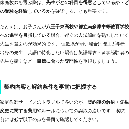
家庭教師を選ぶ際は、
先生がどの科目を得意としているか・ど
の受験を経験しているか
を確認することも重要です。
たとえば、お子さんが
八王子東高校や都立南多摩中等教育学校
への進学を目指している
場合、都立の入試傾向を熟知している
先生を選ぶのが効果的です。 理数系が弱い場合は理工系学部
出身の先生、英語に特化したい場合は英語専攻・留学経験者の
先生を探すなど、
目標に合った専門性
を重視しましょう。
契約内容と解約条件を事前に把握する
家庭教師サービスのトラブルで多いのが、
契約後の解約・先生
変更に関する費用やルール
についての認識の違いです。 契約
前には必ず以下の点を書面で確認してください。