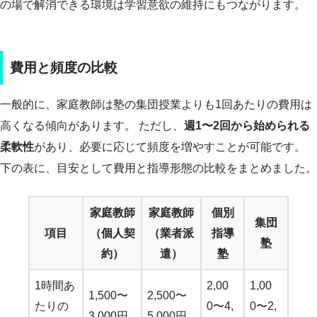
の場で解消できる環境は学習意欲の維持にもつながります。
費用と頻度の比較
一般的に、家庭教師は塾の集団授業よりも1回あたりの費用は
高くなる傾向があります。 ただし、
週1〜2回から始められる
柔軟性
があり、必要に応じて頻度を増やすことが可能です。
下の表に、目安として費用と指導形態の比較をまとめました。
家庭教師
家庭教師
個別
集団
項目
（個人契
（業者派
指導
塾
約）
遣）
塾
1時間あ
2,00
1,00
1,500〜
2,500〜
たりの
0〜4,
0〜2,
3,000円
5,000円