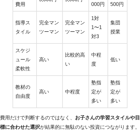
費用
000円
500円
1対
指導ス
完全マン
完全マン
集団
1〜1
タイル
ツーマン
ツーマン
授業
対3
スケジ
比較的高
中程
ュール
高い
低い
い
度
柔軟性
塾指
塾指
教材の
高い
中程度
定が
定が
自由度
多い
多い
費用だけで判断するのではなく、
お子さんの学習スタイルや目
標に合わせた選択
が結果的に無駄のない投資につながります。