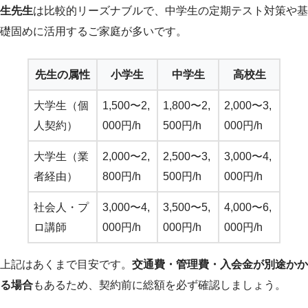
生先生
は比較的リーズナブルで、中学生の定期テスト対策や基
礎固めに活用するご家庭が多いです。
先生の属性
小学生
中学生
高校生
大学生（個
1,500〜2,
1,800〜2,
2,000〜3,
人契約）
000円/h
500円/h
000円/h
大学生（業
2,000〜2,
2,500〜3,
3,000〜4,
者経由）
800円/h
500円/h
000円/h
社会人・プ
3,000〜4,
3,500〜5,
4,000〜6,
ロ講師
000円/h
000円/h
000円/h
上記はあくまで目安です。
交通費・管理費・入会金が別途かか
る場合
もあるため、契約前に総額を必ず確認しましょう。