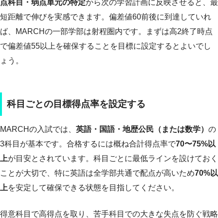
点科目・弱点単元の特定
から次の学習計画に反映させると、最
短距離で伸びを実感できます。偏差値60前後に到達していれ
ば、MARCHの一部学部は射程圏内です。まずは高2終了時点
で偏差値55以上を確保することを目標に設定するとよいでし
ょう。
科目ごとの目標得点率を設定する
MARCHの入試では、
英語・国語・地歴公民（または数学）
の
3科目が基本です。合格するには概ね合計得点率で
70〜75%以
上
が目安とされています。科目ごとに最低ラインを設けておく
ことが大切で、特に英語は全学部共通で配点が高いため
70%以
上
を安定して確保できる状態を目指してください。
得意科目で高得点を取り、苦手科目での大きな失点を防ぐ戦略