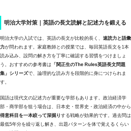
明治大学対策｜英語の長文読解と記述力を鍛える
明治大学の入試では、英語の長文が比較的長く、
速読力と語彙
力
が問われます。家庭教師との授業では、毎回英語長文を1本
読み込み、設問の解き方を丁寧に確認する習慣をつけましょ
う。おすすめの参考書は
「関正生のThe Rules英語長文問題
集」シリーズ
で、論理的な読み方を段階的に身につけられま
す。
国語は現代文の記述力が重要な学部もあります。政治経済学
部・商学部を狙う場合は、日本史・世界史・政治経済の中から
得意科目を一本絞って深掘り
する戦略が効果的です。過去問は
最低5年分を繰り返し解き、出題パターンを体で覚えるくらい