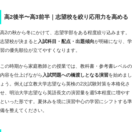
高2後半〜高3前半｜志望校を絞り応用力を高める
高2の秋から冬にかけて、志望学部をある程度絞り込みます。
志望校が決まると
入試科目・配点・出題傾向
が明確になり、学
習の優先順位が立てやすくなります。
この時期から家庭教師との授業では、教科書・参考書レベルの
内容を仕上げながら
入試問題への橋渡しとなる演習
を始めまし
ょう。例えば立教大学志望なら英検の2次試験対策を本格化さ
せ、明治大学志望なら英語長文の演習量を週5本程度に増やす
といった形です。夏休みを境に演習中心の学習にシフトする準
備を整えてください。