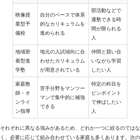
部活動などで
映像授
自分のペースで体系
通塾できる時
業型予
的なカリキュラムを
間が限られる
備校
進められる
人
地域密
地元の入試傾向に合
仲間と競い合
着型進
わせたカリキュラム
いながら学習
学塾
が用意されている
したい人
家庭教
特定の科目を
苦手分野をマンツー
師・オ
ピンポイント
マンで集中的に補強
ンライ
で伸ばしたい
できる
ン指導
人
それぞれに異なる強みがあるため、どれか一つに絞るのではな
く、必要に応じて組み合わせている家庭も多くあります。次の