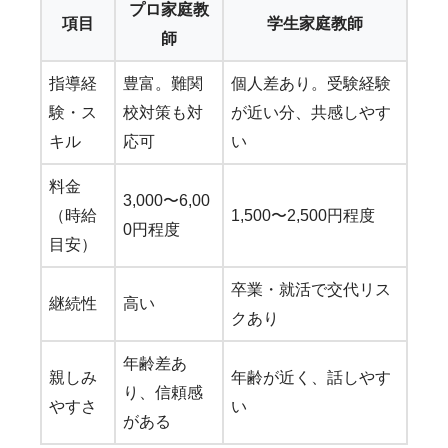
プロ家庭教
項目
学生家庭教師
師
指導経
豊富。難関
個人差あり。受験経験
験・ス
校対策も対
が近い分、共感しやす
キル
応可
い
料金
3,000〜6,00
（時給
1,500〜2,500円程度
0円程度
目安）
卒業・就活で交代リス
継続性
高い
クあり
年齢差あ
親しみ
年齢が近く、話しやす
り、信頼感
やすさ
い
がある